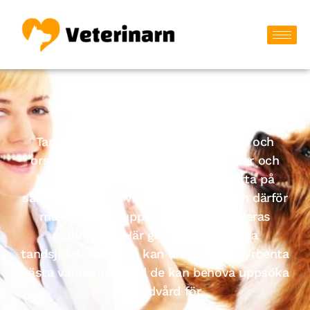
Djurtandvård
Tandsjukdomar kan vara besvärande och
orsaka mycket smärta för både katter och
hundar. Djur uttrycker inte sin smärta på
samma sätt som vi människor gör och därför
måste vi vara uppmärksamma på deras
munhygien. Här går vi igenom olika
tandsjukdomar som kan drabba våra fyrbenta
bästa vänner och vad de kan behöva uppsöka
djurtandvård för.